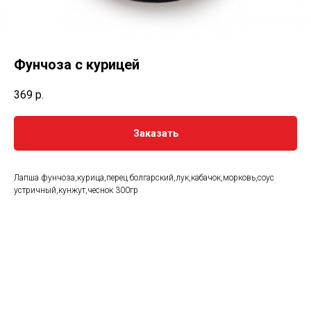
Фунчоза с курицей
369
р.
Заказать
Лапша фунчоза,курица,перец болгарский,лук,кабачок,морковь,соус
устричный,кунжут,чеснок 300гр