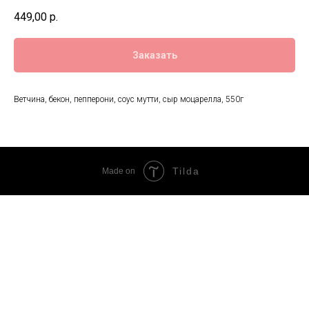
449,00
р.
Заказать
Ветчина, бекон, пепперони, соус мутти, сыр моцарелла, 550г
Tilda
Made on