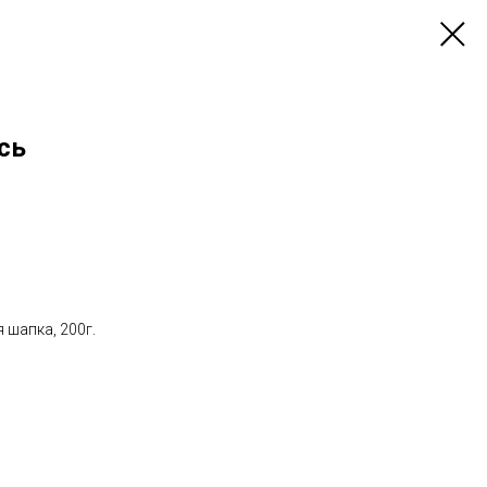
сь
 шапка, 200г.